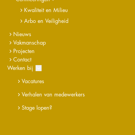
Kwaliteit en Milieu
Arbo en Veiligheid
Nieuws
Vakmanschap
Projecten
Contact
Werken bij
In kaart brengen rijstroken
Vacatures
Rijkswaterstaat
Verhalen van medewerkers
Samen met Omkeere BV voor Rijkswaterstaat alle
Stage lopen?
rijstroken met gedetaileerde informatie in kaart
gebracht. Ook het Nationale Wegenbestand
(NWB) van Nederland wordt door Kragten
bijgehouden voor Rijkswaterstaat.