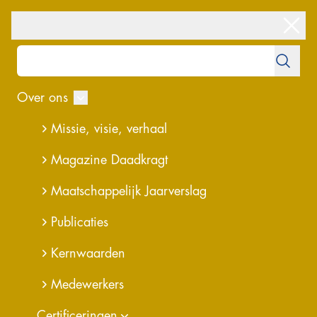
Over ons
overzicht
Missie, visie, verhaal
BPS voor
Magazine Daadkragt
Rijkswaterstaat
Maatschappelijk Jaarverslag
Publicaties
Kernwaarden
Medewerkers
Certificeringen