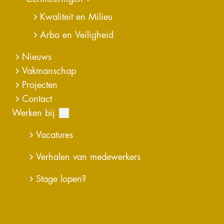
Kwaliteit en Milieu
Arbo en Veiligheid
Nieuws
Vakmanschap
Projecten
Contact
Werken bij
Vacatures
Verhalen van medewerkers
Norbertijenstraat Geleen
Stage lopen?
De Norbertijnenstraat in de wij Oud Geleen wordt
heringericht tot een circulaire, klimaatadaptieve en
gezonde straat, met ruimte voor biodiversiteit,