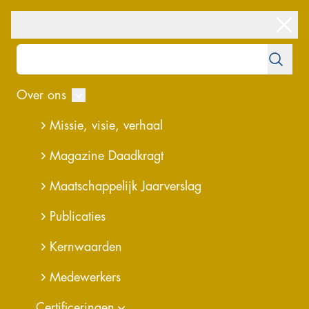
Over ons
overzicht
Missie, visie, verhaal
Circulaire
Magazine Daadkragt
Herinrichting
Maatschappelijk Jaarverslag
Norbertijnenstraat
Publicaties
Geleen
Kernwaarden
Medewerkers
Certificeringen