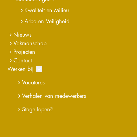
Kwaliteit en Milieu
Arbo en Veiligheid
Nieuws
Vakmanschap
Projecten
Contact
Werken bij
Vacatures
Verhalen van medewerkers
Grip op contracten in complexe projecten
Stage lopen?
Bij Kragten werken we aan een toekomstbestendige
leefomgeving. Van waterveiligheid en infrastructuur
tot gebiedsontwikkeling en natuur: projecten met
directe maatschappelijke impact.