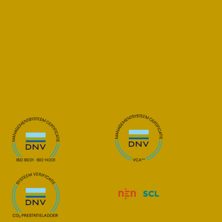
's-Hertogenbosch
Hintham 152 E
5246 AK Rosmalen
Postbus 2309
5202 CH 's-Hertogenbosch
Privacy beleid