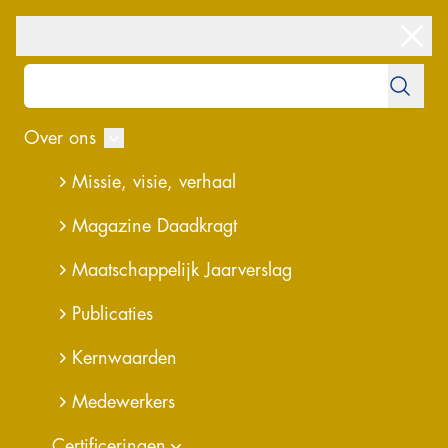
Over ons
overzicht
23-06-2026
Missie, visie, verhaal
Manager
Magazine Daadkragt
Projectbeheersing &
Maatschappelijk Jaarverslag
Contractmanagement
Publicaties
Kernwaarden
32-40 uur
Medewerkers
Standplaats Herten of Rosmalen
Certificeringen